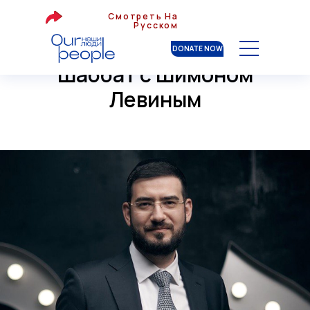
Смотреть На
Русском
DONATE NOW
Шаббат с Шимоном
Левиным